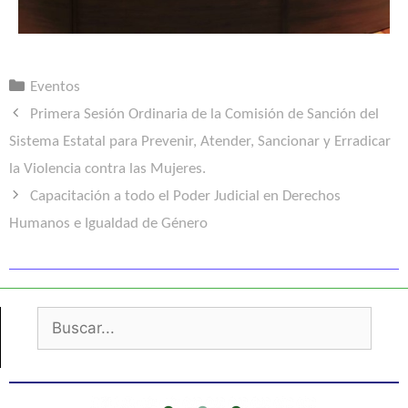
Eventos
Primera Sesión Ordinaria de la Comisión de Sanción del
Sistema Estatal para Prevenir, Atender, Sancionar y Erradicar
la Violencia contra las Mujeres.
Capacitación a todo el Poder Judicial en Derechos
Humanos e Igualdad de Género